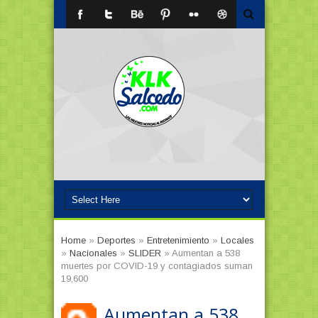
Home
»
Deportes
»
Entretenimiento
»
Locales
»
Nacionales
»
SLIDER
»
Aumentan a 538
muertes por COVID-19 y contagiados suman
19,600
Aumentan a 538