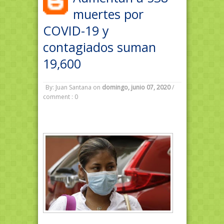
muertes por
COVID-19 y
contagiados suman
19,600
By: Juan Santana
on
domingo, junio 07, 2020
/
comment : 0