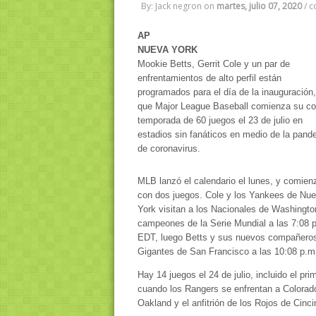
By: Jack negron
on
martes, julio 07, 2020
/
c
AP
NUEVA YORK
Mookie Betts, Gerrit Cole y un par de
enfrentamientos de alto perfil están
programados para el día de la inauguración,
que Major League Baseball comienza su co
temporada de 60 juegos el 23 de julio en
estadios sin fanáticos en medio de la pand
de coronavirus.
MLB lanzó el calendario el lunes, y comien
con dos juegos. Cole y los Yankees de Nu
York visitan a los Nacionales de Washingto
campeones de la Serie Mundial a las 7:08 
EDT, luego Betts y sus nuevos compañeros
Gigantes de San Francisco a las 10:08 p.m
Hay 14 juegos el 24 de julio, incluido el pr
cuando los Rangers se enfrentan a Colorad
Oakland y el anfitrión de los Rojos de Cincin