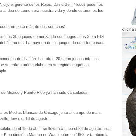
", dijo el gerente de los Rojos, David Bell. “Todos podemos
 una idea de cómo será nuestra vida y dónde estaremos los
 suceder en poco más de dos semanas".
oficina 
, con los 30 equipos comenzando sus juegos a las 3 pm EDT
del último día. La mayoría de los juegos de esta temporada,
onentes de división. Los otros 20 serán juegos interliga,
que se enfrentarán a clubes en su región geográfica
plo.
 de México y Puerto Rico ya han sido cancelados.
 a los Medias Blancas de Chicago junto al campo de maíz
ille, Iowa, el 13 de agosto.
elebrado el 15 de abril, se llevará a cabo el 28 de agosto. Esa
er King dirigió la Marcha en Washington en 1963, y también la