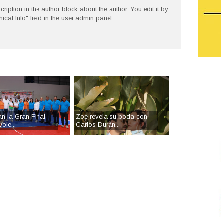
cription in the author block about the author. You edit it by
hical Info" field in the user admin panel.
an la Gran Final
Zoe revela su boda con
ole...
Carlos Durán...