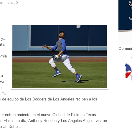
omment : 0
 ya
rta
Comuni
emia
za
eva
n
p.m.
 de equipo de Los Dodgers de Los Ángeles reciben a los
.
imer enfrentamiento en el nuevo Globe Life Field en Texas
o. El mismo día, Anthony Rendon y Los Angeles Angels visitan
nati Detroit.