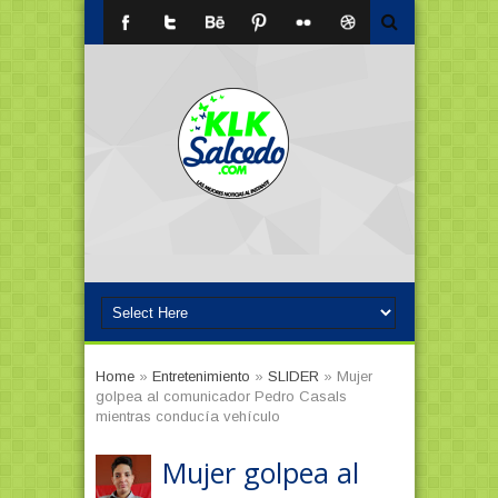
Home
»
Entretenimiento
»
SLIDER
»
Mujer
golpea al comunicador Pedro Casals
mientras conducía vehículo
Mujer golpea al