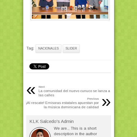
Tag:
NACIONALES
SLIDER
«
Next
La comunidad del nuevo cunuco se lanza a
»
las calles
Previous
¡Al rescate! Emisoras estatales apuestan por
la música dominicana de calidad
KLK Salcedo's Admin
We are.., This is a short
description in the author