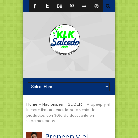
Home
»
Nacionales
»
SLIDER
»
Propeep y el
Inespre firman acuerdo para venta de
productos con 30% de descuento en
supermercados
Propeep y el