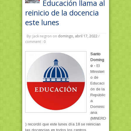
Educación llama al
reinicio de la docencia
este lunes
By: Jack negron
on
domingo, abril 17, 2022
/
comment : 0
Santo
Doming
o -
El
Ministeri
o de
Educaci
ón de la
Repúblic
a
Dominic
ana
(MINERD
) recordó que este lunes día 18 se reinician
las docencias en todos los centros