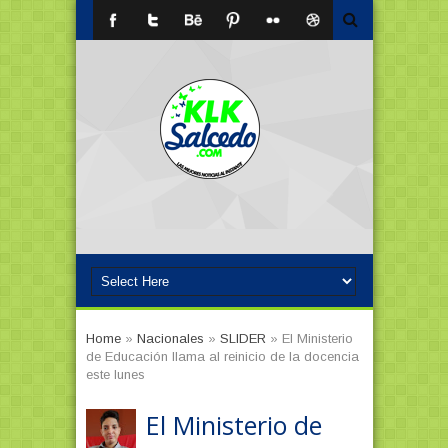
Home
»
Nacionales
»
SLIDER
»
El Ministerio
de Educación llama al reinicio de la docencia
este lunes
El Ministerio de