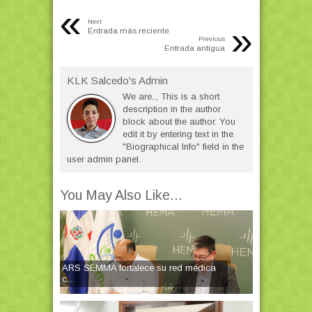
«
Next
»
Entrada más reciente
Previous
Entrada antigua
KLK Salcedo's Admin
We are.., This is a short
description in the author
block about the author. You
edit it by entering text in the
"Biographical Info" field in the
user admin panel.
You May Also Like...
ARS SEMMA fortalece su red médica
c...