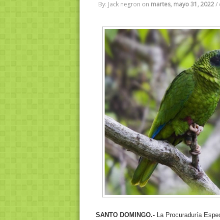
By: Jack negron
on
martes, mayo 31, 2022
/
SANTO DOMINGO.-
La Procuraduría Espec