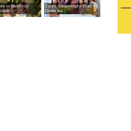
ela su boda con
Centro Odontológico Díaz
urán...
Dental ina...