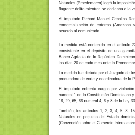
Naturales (Proedemaren) logró la imposició
flagrante delito mientras se dedicaba a la v
Al imputado Richard Manuel Ceballos Rosa
comercialización de cotorras (Amazona ve
acuerdo al comunicado.
La medida está contenida en el artículo 
consistente en el depósito de una garant
Banco Agrícola de la República Dominicana
los días 20 de cada mes ante la Proedemar
La medida fue dictada por el Juzgado de Ins
procuradora de corte y coordinadora de la P
El imputado enfrenta cargos por violación
numeral 1 de la Constitución Dominicana y l
18, 29, 65, 66 numeral 4, 6 y 8 de la Ley 3
También, los artículos 1, 2, 3, 4, 5, 8,
Naturales en perjuicio del Estado domini
(Convención sobre el Comercio Internacion