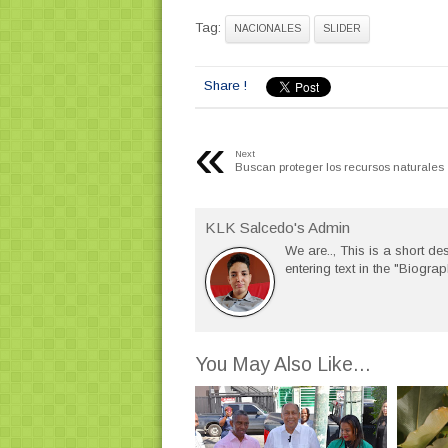
Tag:
NACIONALES
SLIDER
Share !
«
Next
Buscan proteger los recursos naturales
KLK Salcedo's Admin
We are.., This is a short des
entering text in the "Biograp
You May Also Like...