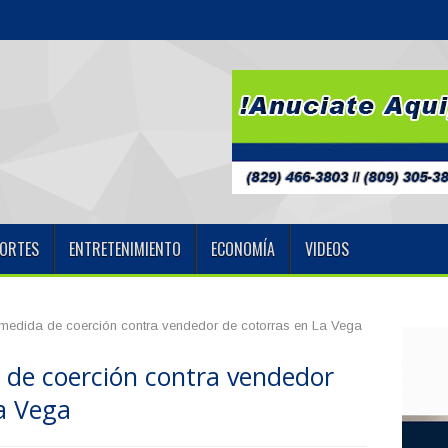
a nueva oficina
ORTES
ENTRETENIMIENTO
ECONOMÍA
VIDEOS
medida de coerción contra vendedor de cotorras en La Vega
de coerción contra vendedor
a Vega