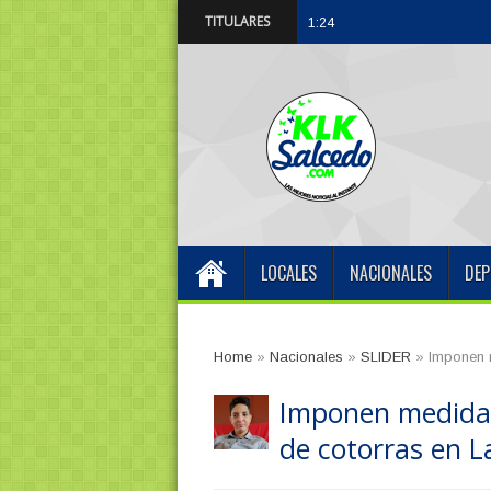
TITULARES
ARS SEMMA inaugur
1:24 PM
LOCALES
NACIONALES
DEP
Home
»
Nacionales
»
SLIDER
»
Imponen 
Imponen medida 
de cotorras en L