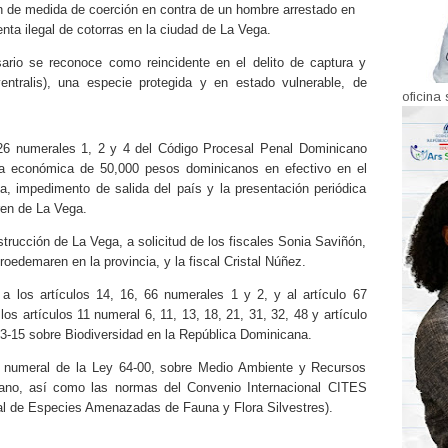
n de medida de coerción en contra de un hombre arrestado en
enta ilegal de cotorras en la ciudad de La Vega.
rio se reconoce como reincidente en el delito de captura y
ntralis), una especie protegida y en estado vulnerable, de
oficina 
226 numerales 1, 2 y 4 del Código Procesal Penal Dominicano
ía económica de 50,000 pesos dominicanos en efectivo en el
, impedimento de salida del país y la presentación periódica
en de La Vega.
trucción de La Vega, a solicitud de los fiscales Sonia Saviñón,
roedemaren en la provincia, y la fiscal Cristal Núñez.
 a los artículos 14, 16, 66 numerales 1 y 2, y al artículo 67
os artículos 11 numeral 6, 11, 13, 18, 21, 31, 32, 48 y artículo
33-15 sobre Biodiversidad en la República Dominicana.
 15 numeral de la Ley 64-00, sobre Medio Ambiente y Recursos
cano, así como las normas del Convenio Internacional CITES
al de Especies Amenazadas de Fauna y Flora Silvestres).