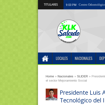
TITULARES
Centro Odontológico
9:03 PM
LOCALES
NACIONALES
DEP
Home
»
Nacionales
»
SLIDER
»
President
el sector Mejoramiento Social
Presidente Luis 
Tecnológico del 