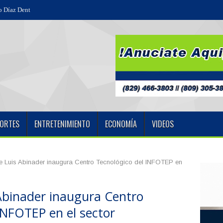
 Díaz Dental inaugura modernas instalaciones en Salcedo
ORTES
ENTRETENIMIENTO
ECONOMÍA
VIDEOS
e Luis Abinader inaugura Centro Tecnológico del INFOTEP en
Abinader inaugura Centro
INFOTEP en el sector