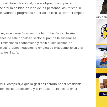
 3 del Distrito Nacional, con el objetivo de impactar
mejorar la calidad de vida de las personas, así mismo se
on variados programas habilitación técnica, para el empleo
Ars se
ro, en el corazón mismo de la población capitaleña,
venes de este populoso sector el pan de la enseñanza
s limitaciones económicas y realizar sus sueños de
de sus propios negocios, o emplearse exitosamente en una
 Santos Badía.
uel D’camps dijo que la gestión liderada por el presidente
ión técnico profesional y el impacto de la misma en el