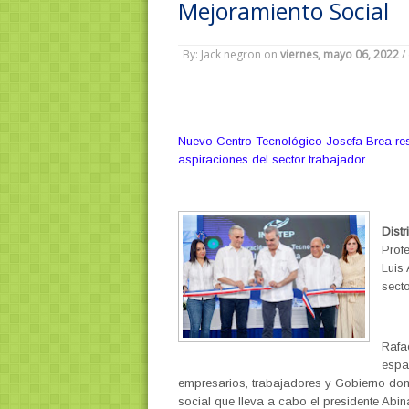
Mejoramiento Social
By: Jack negron
on
viernes, mayo 06, 2022
/
Nuevo Centro Tecnológico Josefa Brea res
aspiraciones del sector trabajador
Distr
Prof
Luis
sect
Rafa
espac
empresarios, trabajadores y Gobierno dom
social que lleva a cabo el presidente Abin