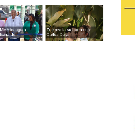
MMA inaugura
Zoe revela su boda con
icina de...
Carlos Durán...