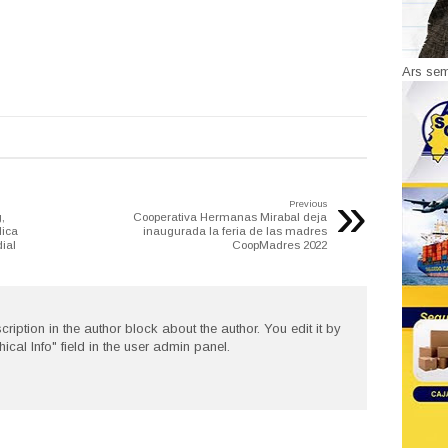
Ars se
»
Previous
,
Cooperativa Hermanas Mirabal deja
lica
inaugurada la feria de las madres
ial
CoopMadres 2022
cription in the author block about the author. You edit it by
hical Info" field in the user admin panel.