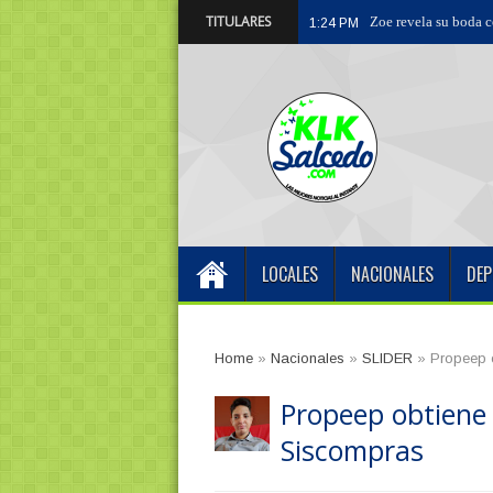
TITULARES
Centro Odont
9:03 PM
LOCALES
NACIONALES
DEP
Home
»
Nacionales
»
SLIDER
»
Propeep o
Propeep obtiene 
Siscompras