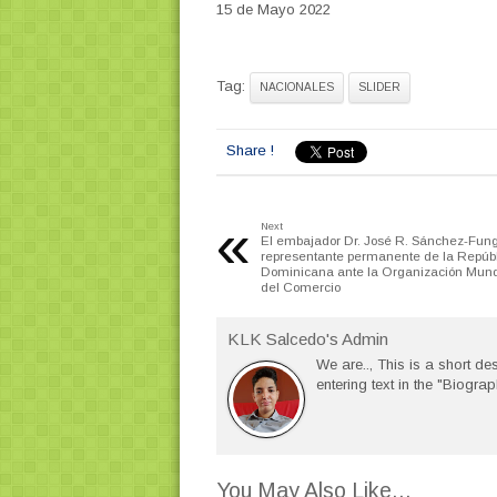
15 de Mayo 2022
Tag:
NACIONALES
SLIDER
Share !
«
Next
El embajador Dr. José R. Sánchez-Fung
representante permanente de la Repúb
Dominicana ante la Organización Mund
del Comercio
KLK Salcedo's Admin
We are.., This is a short des
entering text in the "Biograp
You May Also Like...