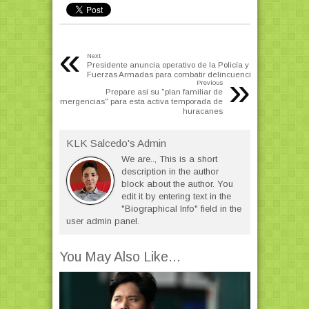
«
Next
Presidente anuncia operativo de la Policía y
Fuerzas Armadas para combatir delincuencia
»
Previous
Prepare así su "plan familiar de
emergencias" para esta activa temporada de
huracanes
KLK Salcedo's Admin
We are.., This is a short
description in the author
block about the author. You
edit it by entering text in the
"Biographical Info" field in the
user admin panel.
You May Also Like...