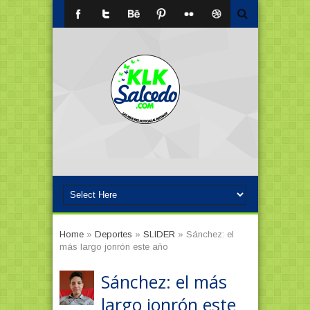
Home
»
Deportes
»
SLIDER
»
Sánchez: el
más largo jonrón este año
Sánchez: el más
largo jonrón este