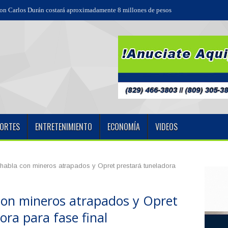
o Díaz
ORTES
ENTRETENIMIENTO
ECONOMÍA
VIDEOS
habla con mineros atrapados y Opret prestará tuneladora
con mineros atrapados y Opret
ora para fase final