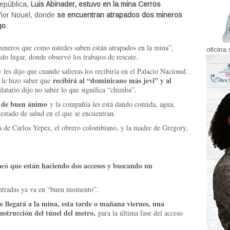
República,
Luis Abinader, estuvo en la mina Cerros
eñor Nouel, donde
se encuentran atrapados dos mineros
go
.
mineros que como ustedes saben están atrapados en la mina”,
oficina 
ido lugar, donde observó los trabajos de rescate.
es dijo que cuando salieras los recibiría en el Palacio Nacional.
recibirá al “dominicano más jevi” y al
 le hizo saber que
tario dijo no saber lo que significa “chimba”.
án de buen ánimo
y la compañía les está dando comida, agua,
estado de salud en el que se encuentran.
sa de Carlos Yepez, el obrero colombiano, y la madre de Gregory,
có que están haciendo dos accesos y buscando un
.
entradas ya va en “buen momento”.
e llegará a la mina, esta tarde o mañana viernes, una
nstrucción del túnel del metro,
para la última fase del acceso