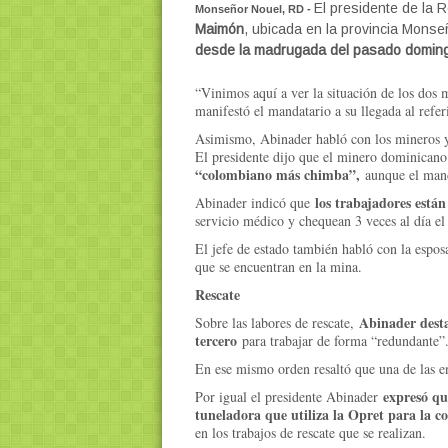
El presidente de la 
Monseñor Nouel, RD -
Maimón
, ubicada en la provincia Mons
desde la madrugada del pasado domin
“Vinimos aquí a ver la situación de los dos 
manifestó el mandatario a su llegada al refer
Asimismo, Abinader habló con los mineros y l
El presidente dijo que el minero dominicano
“colombiano más chimba”,
aunque el manda
los trabajadores est
Abinader indicó que
servicio médico y chequean 3 veces al día el 
El jefe de estado también habló con la espo
que se encuentran en la mina.
Rescate
Abinader desta
Sobre las labores de rescate,
tercero
para trabajar de forma “redundante”
En ese mismo orden resaltó que una de las 
expresó qu
Por igual el presidente Abinader
tuneladora que utiliza la Opret para la co
en los trabajos de rescate que se realizan.