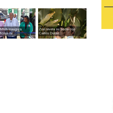
MMA inaugura
Zoe revela su boda con
icina de...
Carlos Durán...