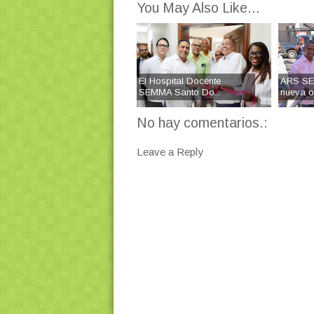
You May Also Like...
El Hospital Docente
ARS SE
SEMMA Santo Do...
nueva of
No hay comentarios.:
Leave a Reply