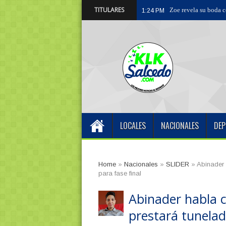
TITULARES
Centro Odontológic
9:03 PM
LOCALES
NACIONALES
DEP
Home
»
Nacionales
»
SLIDER
»
Abinader 
para fase final
Abinader habla 
prestará tunelad