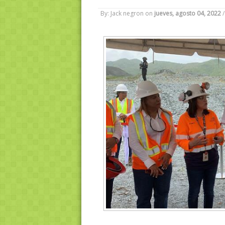
By: Jack negron
on
jueves, agosto 04, 2022
/