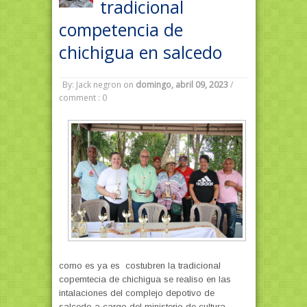
tradicional
competencia de
chichigua en salcedo
By: Jack negron
on
domingo, abril 09, 2023
/
comment : 0
como es ya es costubren la tradicional
copemtecia de chichigua se realiso en las
intalaciones del complejo depotivo de
salcedo a cargo del ministerio de cultura