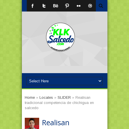
Home
»
Locales
»
SLIDER
»
Realisan
tradicional competencia de chichigua en
salcedo
Realisan