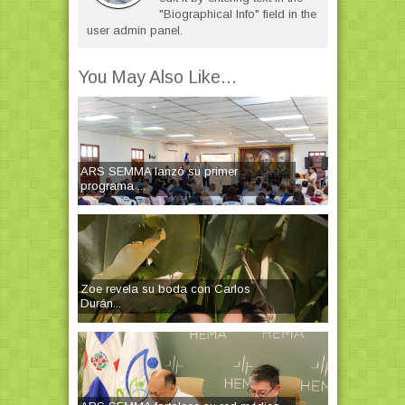
"Biographical Info" field in the
user admin panel.
You May Also Like...
ARS SEMMA lanzó su primer
programa ...
Zoe revela su boda con Carlos
Durán...