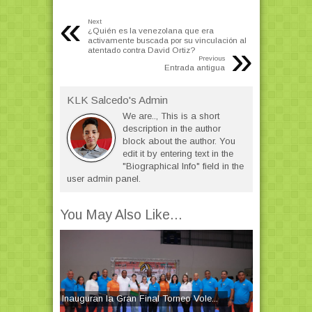
«
Next
¿Quién es la venezolana que era
activamente buscada por su vinculación al
»
atentado contra David Ortiz?
Previous
Entrada antigua
KLK Salcedo's Admin
We are.., This is a short
description in the author
block about the author. You
edit it by entering text in the
"Biographical Info" field in the
user admin panel.
You May Also Like...
Inauguran la Gran Final Torneo Vole...