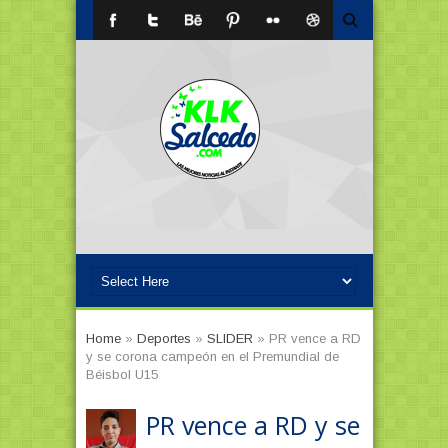
Home
»
Deportes
»
SLIDER
»
PR vence a RD
y se corona campeón en el Premundial de
Béisbol U15
PR vence a RD y se