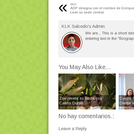
«
Next
ADP designa con el nombre de Enrique
León su sede central
KLK Salcedo's Admin
We are.., This is a short des
entering text in the "Biograp
You May Also Like...
Zoe revela su boda con
Centro 
Carlos Durán...
Dental in
No hay comentarios.:
Leave a Reply