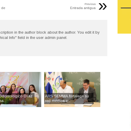
»
Previous
 de
Entrada antigua
cription in the author block about the author. You edit it by
hical Info" field in the user admin panel.
Odontológico Díaz
ARS SEMMA fortalece su
a...
red médica c...