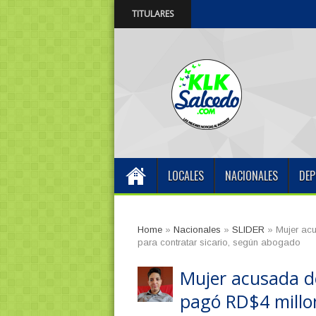
TITULARES
ARS SEMMA fortalece su red médica con 
1:13 PM
LOCALES
NACIONALES
DEP
Home
»
Nacionales
»
SLIDER
»
Mujer ac
para contratar sicario, según abogado
Mujer acusada d
pagó RD$4 millon