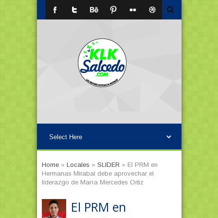
Home
»
Locales
»
SLIDER
»
El PRM en
Hermanas Mirabal debe aprovechar el
liderazgo de María Mercedes Ortiz
El PRM en