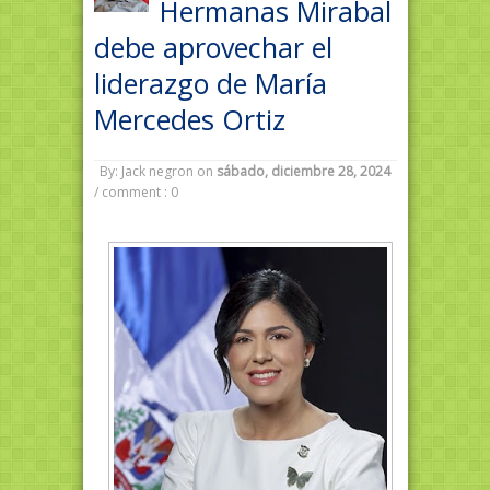
Hermanas Mirabal
debe aprovechar el
liderazgo de María
Mercedes Ortiz
By: Jack negron
on
sábado, diciembre 28, 2024
/
comment : 0