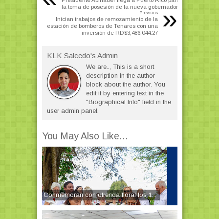
la toma de posesión de la nueva gobernadora
»
Previous
Inician trabajos de remozamiento de la
estación de bomberos de Tenares con una
inversión de RD$3,486,044.27
KLK Salcedo's Admin
We are.., This is a short
description in the author
block about the author. You
edit it by entering text in the
"Biographical Info" field in the
user admin panel.
You May Also Like...
Conmemoran con ofrenda floral los 1...