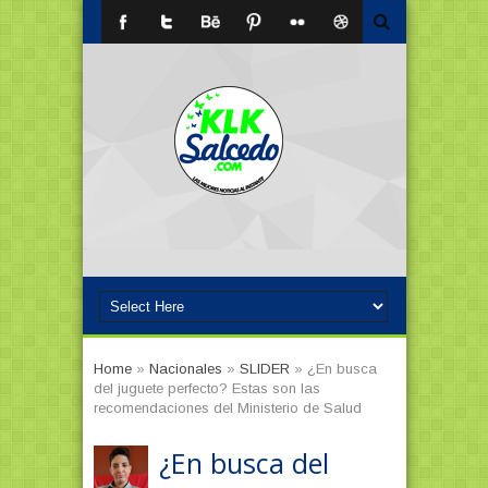
Home
»
Nacionales
»
SLIDER
»
¿En busca
del juguete perfecto? Estas son las
recomendaciones del Ministerio de Salud
¿En busca del