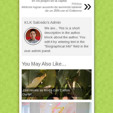
»
en los peajes de la capital
Previous
Médicos logran acuerdo de aumento salarial
de un 25% con el Gobierno
KLK Salcedo's Admin
We are.., This is a short
description in the author
block about the author. You
edit it by entering text in the
"Biographical Info" field in the
user admin panel.
You May Also Like...
Zoe revela su boda con Carlos
Durán...