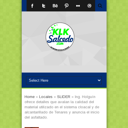
Home
»
Locales
»
SLIDER
»
Ing. Holguín
ofrece detalles que avalan la calidad del
material utilizado en el sistema cloacal y de
alcantarillado de Tenares y anuncia el inicio
del asfaltado.