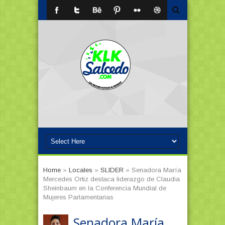
Home
»
Locales
»
SLIDER
»
Senadora María
Mercedes Ortiz destaca liderazgo de Claudia
Sheinbaum en la Conferencia Mundial de
Mujeres Parlamentarias
Senadora María