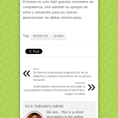
El torneo no solo dejó grandes momentos de
competencia, sino también un ejemplo de
unión y desarrollo para las nuevas
generaciones de atletas dominicanas.
Tag:
DEPORTES
SLIDER
«
Next
Se forma la tormenta tropical Erin en el
Atlántico y podría convertirse en el primer
huracán
»
Previous
Autoridades dominicanas arrestan a
exalcaldesa haitiana Rosemilia Petit-Frére,
según medios
KLK Salcedo's Admin
We are.., This is a short
description in the author