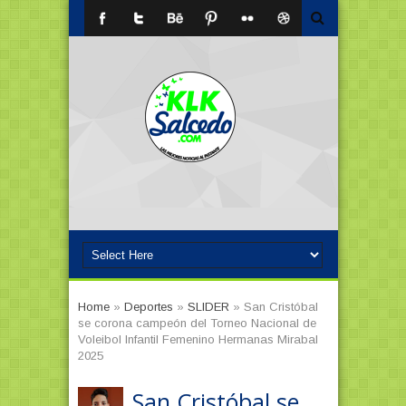
Home
»
Deportes
»
SLIDER
»
San Cristóbal
se corona campeón del Torneo Nacional de
Voleibol Infantil Femenino Hermanas Mirabal
2025
San Cristóbal se