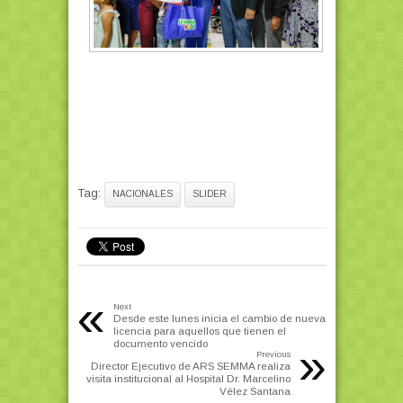
Tag:
NACIONALES
SLIDER
«
Next
Desde este lunes inicia el cambio de nueva
licencia para aquellos que tienen el
documento vencido
»
Previous
Director Ejecutivo de ARS SEMMA realiza
visita institucional al Hospital Dr. Marcelino
Vélez Santana