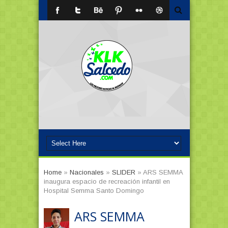
Home
»
Nacionales
»
SLIDER
»
ARS SEMMA
inaugura espacio de recreación infantil en
Hospital Semma Santo Domingo
ARS SEMMA