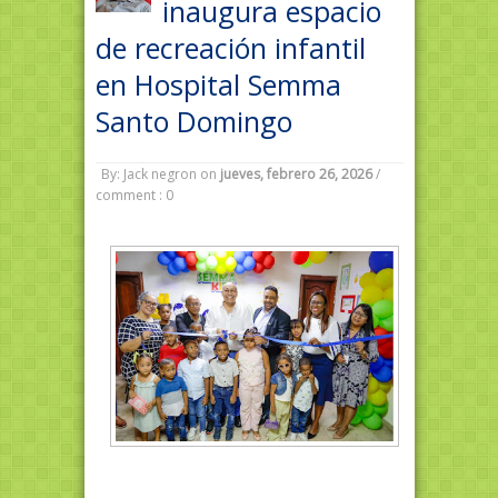
inaugura espacio
de recreación infantil
en Hospital Semma
Santo Domingo
By: Jack negron
on
jueves, febrero 26, 2026
/
comment : 0