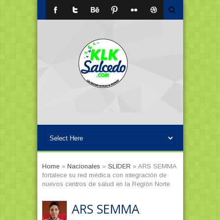
Home
»
Nacionales
»
SLIDER
»
ARS SEMMA
fortalece su red médica con integración de
nuevos centros de salud en la Región Norte
ARS SEMMA