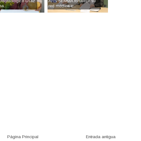
Odontológico Díaz
ARS SEMMA fortalece su
a...
red médica c...
Página Principal
Entrada antigua