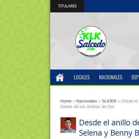
TITULARES
Centro Odontológico
9:03 PM
LOCALES
NACIONALES
DEP
Home
»
Nacionales
»
SLIDER
»
Desde el 
Dentro de los Globos de Oro
Desde el anillo 
Selena y Benny B