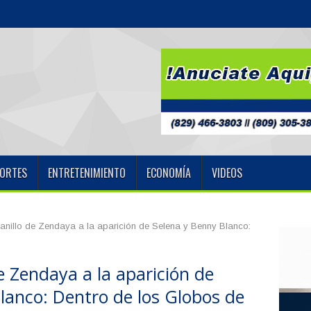
 Díaz Dental inaugura m
ORTES
ENTRETENIMIENTO
ECONOMÍA
VIDEOS
anillo de Zendaya a la aparición de Selena y Benny Blanco:
de Zendaya a la aparición de
lanco: Dentro de los Globos de