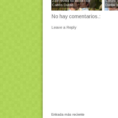
Zoe revela su boda con
Centro 
Carlos Durán...
Dental in
No hay comentarios.:
Leave a Reply
Entrada más reciente