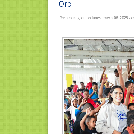
Oro
By: Jack negron
on
lunes, enero 06, 2025
/
c