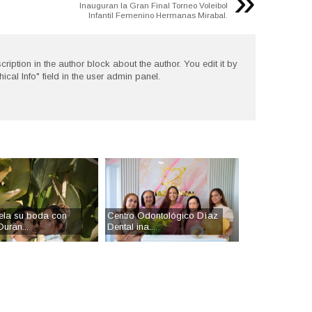
»
Inauguran la Gran Final Torneo Voleibol
Infantil Femenino Hermanas Mirabal.
cription in the author block about the author. You edit it by
hical Info" field in the user admin panel.
ela su boda con
Centro Odontológico Díaz
urán...
Dental ina...