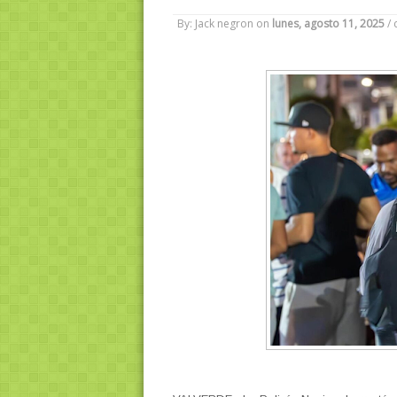
By: Jack negron
on
lunes, agosto 11, 2025
/