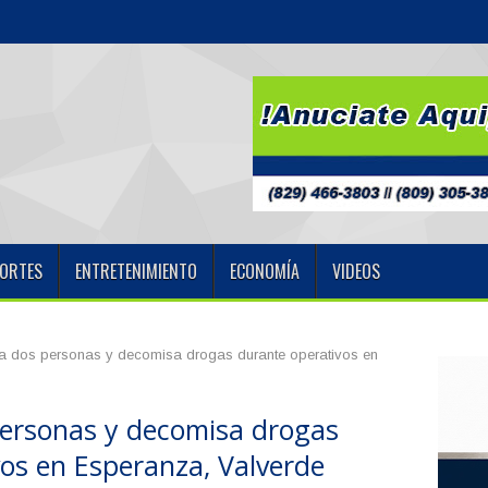
o Díaz Dental inaugura mo
ORTES
ENTRETENIMIENTO
ECONOMÍA
VIDEOS
ta dos personas y decomisa drogas durante operativos en
personas y decomisa drogas
os en Esperanza, Valverde