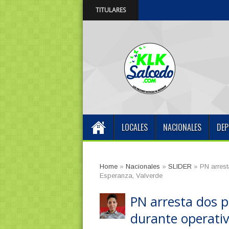
TITULARES
Centro Odontológic
9:03 PM
LOCALES
NACIONALES
DEP
Home
»
Nacionales
»
SLIDER
»
PN arres
Esperanza, Valverde
PN arresta dos 
durante operativ